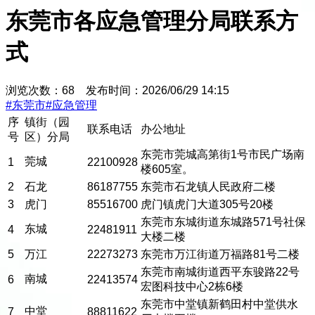
东莞市各应急管理分局联系方
式
浏览次数：
68
发布时间：
2026/06/29 14:15
#
东莞市
#
应急管理
序
镇街（园
联系电话
办公地址
号
区）分局
东莞市莞城高第街1号市民广场南
莞城
1
22100928
楼605室。
2
石龙
86187755
东莞市石龙镇人民政府二楼
3
虎门
85516700
虎门镇虎门大道305号20楼
东莞市东城街道东城路571号社保
东城
4
22481911
大楼二楼
5
万江
22273273
东莞市万江街道万福路81号二楼
东莞市南城街道西平东骏路22号
南城
6
22413574
宏图科技中心2栋6楼
东莞市中堂镇新鹤田村中堂供水
中堂
7
88811622