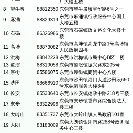
厂大楼五楼
8
望牛墩
88812350
东莞市望牛墩镇宝华路6号之一
东莞市麻涌镇行政服务中心国土
麻涌
9
88829319
大楼五楼
东莞市石碣镇政文路文化大楼十
石碣
10
86326986
楼
东莞市高埗镇高龙中路1号高埗镇
高埗
11
88873082
人民政府四楼
12
洪梅
88842228
东莞市洪梅镇市民中心B区二楼
13
道滘
88319058
东莞市道滘镇振兴路东205号
14
厚街
85586075
东莞市厚街镇商贸中心八楼
东莞市沙田镇港口大道沙田段660
沙田
15
88666910
号东莞港服务大楼8楼
16
长安
85533640
东莞市长安镇德政中路218号三楼
东莞市寮步镇香市路综合执法大
寮步
17
83322996
楼三楼
18
大岭山
83351737
东莞市大岭山镇人民政府101室
东莞大朗镇银朗南路288号政务服
大朗
19
83183009
务中心三楼