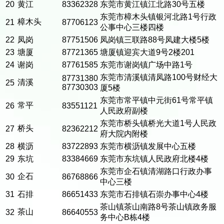
20
黄江
83362328
东莞市黄江镇江北路30号五楼
东莞市樟木头镇银河北路1号行政
樟木头
21
87706123
公事中心三楼四楼
22
凤岗
87751506
凤岗镇三联路88号凤建大楼5楼
23
塘厦
87721365
塘厦镇迎宾大道9号2楼201
24
谢岗
87761585
东莞市谢岗镇广场中路1号
东莞市清溪镇清凤路100号财经大
87731380
清溪
25
87730303
厦5楼
东莞市常平镇中元街61号常平镇
常平
26
83551121
人民政府副楼
东莞市桥头镇桥光大道1号人民政
桥头
27
82362212
府大院内附楼
28
横沥
83722893
东莞市横沥镇发展中心五楼
29
东坑
83384669
东莞市东坑镇人民政府北楼4楼
东莞市企石镇清湖路口行政办事
企石
30
86768866
中心三楼
31
石排
86651433
东莞市石排镇石崇办事中心4楼
茶山镇茶山南路8号茶山镇政务服
茶山
32
86640553
务中心B栋4楼