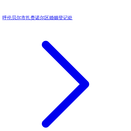
呼伦贝尔市扎赉诺尔区婚姻登记处