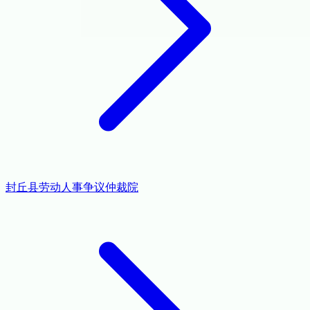
封丘县劳动人事争议仲裁院