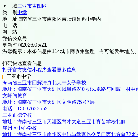
区 域
三亚市
吉阳区
类 别
中学
地 址
海南省三亚市吉阳区吉阳镇鲁迅中学内
电 话
网 站
微信公众号
更新时间
2026/05/21
温馨提示：本条信息由
114城市网
收集整理，有可能发生地点
扫码快速查看信息
打开官方微信小程序查看更多信息
三亚市
中学
海南省三亚市回辉清真北大寺女子学校
地址：
海南省三亚市天涯区凤凰路240号(凤凰路与回辉一村中路
文轩阁教育
地址：
海南省三亚市天涯区文明路75号7层
电话：
13637633552
三亚正德学校
地址：
海南省三亚市天涯区育才大道三亚市育苗学校北侧
崖州区中心学校
地址：
海南省三亚市崖州区中街与学宫路交叉口西北方向72米