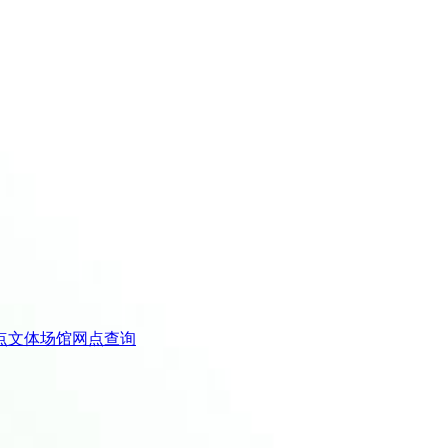
点
文体场馆
网点查询