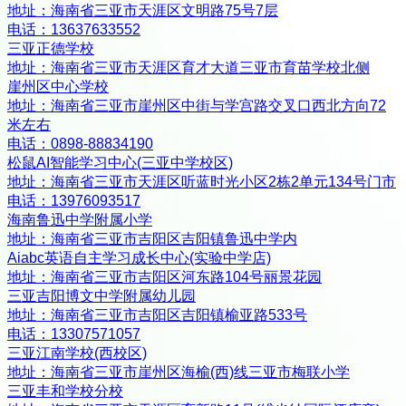
地址：
海南省三亚市天涯区文明路75号7层
电话：
13637633552
三亚正德学校
地址：
海南省三亚市天涯区育才大道三亚市育苗学校北侧
崖州区中心学校
地址：
海南省三亚市崖州区中街与学宫路交叉口西北方向72
米左右
电话：
0898-88834190
松鼠AI智能学习中心(三亚中学校区)
地址：
海南省三亚市天涯区听蓝时光小区2栋2单元134号门市
电话：
13976093517
海南鲁迅中学附属小学
地址：
海南省三亚市吉阳区吉阳镇鲁迅中学内
Aiabc英语自主学习成长中心(实验中学店)
地址：
海南省三亚市吉阳区河东路104号丽景花园
三亚吉阳博文中学附属幼儿园
地址：
海南省三亚市吉阳区吉阳镇榆亚路533号
电话：
13307571057
三亚江南学校(西校区)
地址：
海南省三亚市崖州区海榆(西)线三亚市梅联小学
三亚丰和学校分校