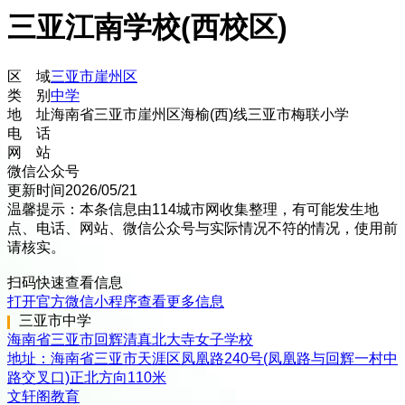
三亚江南学校(西校区)
区 域
三亚市
崖州区
类 别
中学
地 址
海南省三亚市崖州区海榆(西)线三亚市梅联小学
电 话
网 站
微信公众号
更新时间
2026/05/21
温馨提示：本条信息由
114城市网
收集整理，有可能发生地
点、电话、网站、微信公众号与实际情况不符的情况，使用前
请核实。
扫码快速查看信息
打开官方微信小程序查看更多信息
三亚市
中学
海南省三亚市回辉清真北大寺女子学校
地址：
海南省三亚市天涯区凤凰路240号(凤凰路与回辉一村中
路交叉口)正北方向110米
文轩阁教育