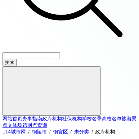
网站首页
办事指南
政府机构
社保机构
学校名录
高校名单
旅游景
点
文体场馆
网点查询
114城市网
/
铜陵市
/
铜官区
/
未分类
/
政府机构