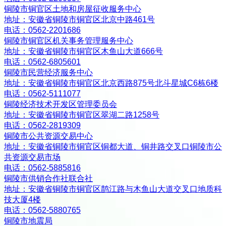
铜陵市铜官区土地和房屋征收服务中心
地址：
安徽省铜陵市铜官区北京中路461号
电话：
0562-2201686
铜陵市铜官区机关事务管理服务中心
地址：
安徽省铜陵市铜官区木鱼山大道666号
电话：
0562-6805601
铜陵市民营经济服务中心
地址：
安徽省铜陵市铜官区北京西路875号北斗星城C6栋6楼
电话：
0562-5111077
铜陵经济技术开发区管理委员会
地址：
安徽省铜陵市铜官区翠湖二路1258号
电话：
0562-2819309
铜陵市公共资源交易中心
地址：
安徽省铜陵市铜官区铜都大道、铜井路交叉口铜陵市公
共资源交易市场
电话：
0562-5885816
铜陵市供销合作社联合社
地址：
安徽省铜陵市铜官区鹊江路与木鱼山大道交叉口地质科
技大厦4楼
电话：
0562-5880765
铜陵市地震局