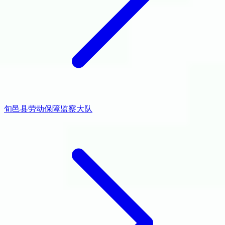
旬邑县劳动保障监察大队