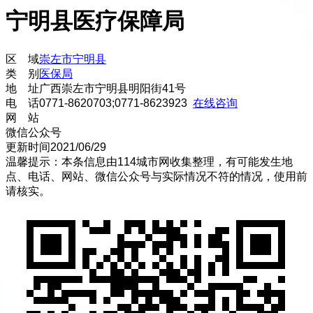
宁明县医疗保障局
区 域
崇左市
宁明县
类 别
医保局
地 址
广西崇左市宁明县明阳街41号
电 话
0771-8620703;0771-8623923
在线咨询
网 站
微信公众号
更新时间
2021/06/29
温馨提示：本条信息由
114城市网
收集整理，有可能发生地
点、电话、网站、微信公众号与实际情况不符的情况，使用前
请核实。