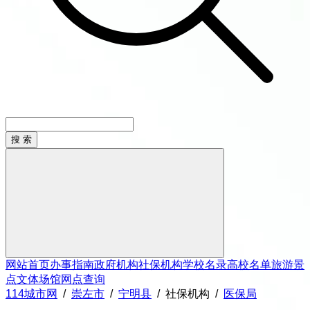
网站首页
办事指南
政府机构
社保机构
学校名录
高校名单
旅游景
点
文体场馆
网点查询
114城市网
/
崇左市
/
宁明县
/
社保机构
/
医保局